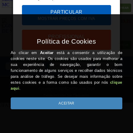
COMPRAR
PARTICULAR
MOSTRAR PREÇOS COM IVA
CONTACTO DE STOP
€ 13,21
DIVERSOS MODELOS
PROFISSIONAL
MOSTRAR PREÇOS SEM IVA
COMPRAR
Termos e Condições
Politica de Privacidade
Revenda
Todos os valores incluem IVA à taxa em vigor
Copyright © SEMCARTA.com 2026
Desenvolvido por Optimeios
7FA533501BBD71F8AED377CBA7ABE584