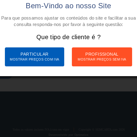
Bem-Vindo ao nosso Site
Para que possamos ajustar os conteúdos do site e facilitar a sua
consulta responda-nos por favor à seguinte questão:
Que tipo de cliente é ?
PARTICULAR
PROFISSIONAL
MOSTRAR PREÇOS COM IVA
MOSTRAR PREÇOS SEM IVA
ECAV
Todos os valores incluem IVA à taxa em vigor
Copyright © SEMCARTA.com 2026
Desenvolvido por Optimeios