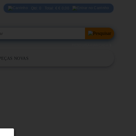
Qtd:
0
Total:
€
€ 0,00
PESQUISA AVANÇADA
PEÇAS NOVAS