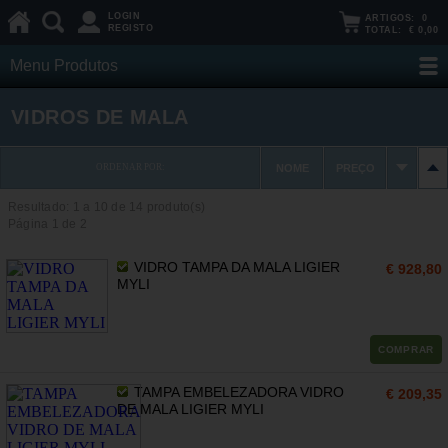
LOGIN
ARTIGOS:
0
REGISTO
TOTAL:
€ 0,00
Menu Produtos
VIDROS DE MALA
ORDENAR POR:
NOME
PREÇO
Resultado: 1 a
10
de 14 produto(s)
Página 1 de 2
VIDRO TAMPA DA MALA LIGIER
€ 928,80
MYLI
COMPRAR
TAMPA EMBELEZADORA VIDRO
€ 209,35
DE MALA LIGIER MYLI