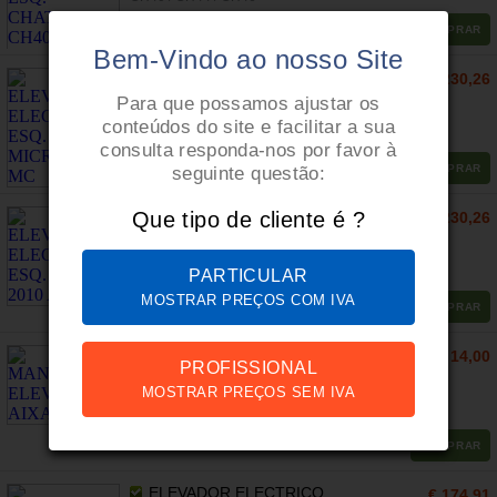
COMPRAR
Bem-Vindo ao nosso Site
ELEVADOR ELECTRICO ESQ.
€ 230,26
MICROCAR MC
Para que possamos ajustar os
ELEVADOR ELECTRICO ESQ. MICROCAR
conteúdos do site e facilitar a sua
MC
consulta responda-nos por favor à
COMPRAR
seguinte questão:
ELEVADOR ELECTRICO ESQ.
Que tipo de cliente é ?
€ 230,26
AIXAM 2010 A 2016
ELEVADOR ELECTRICO ESQ. AIXAM 2010
A 2016
PARTICULAR
MOSTRAR PREÇOS COM IVA
COMPRAR
MANIVELA ELEVADOR AIXAM
€ 14,00
PROFISSIONAL
MOSTRAR PREÇOS SEM IVA
COMPRAR
ELEVADOR ELECTRICO
€ 174,91