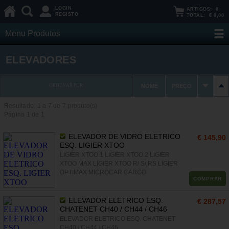
LOGIN
ARTIGOS:
0
REGISTO
TOTAL:
€ 0,00
Menu Produtos
ELEVADORES
ORDENAR POR:
NOME
PREÇO
Resultado: 1 a
7
de 7 produto(s)
Página 1 de 1
ELEVADOR DE VIDRO ELETRICO
€ 145,90
ESQ. LIGIER XTOO
LIGIER XTOO 1 LIGIER XTOO 2 LIGIER
XTOO MAX LIGIER XTOO R/ S/ RS LIGIER
OPTIMAX MICROCAR CARGO
COMPRAR
ELEVADOR ELETRICO ESQ.
€ 287,57
CHATENET CH40 / CH44 / CH46
ELEVADOR ELETRICO ESQ. CHATENET
CH40 / CH44 / CH46