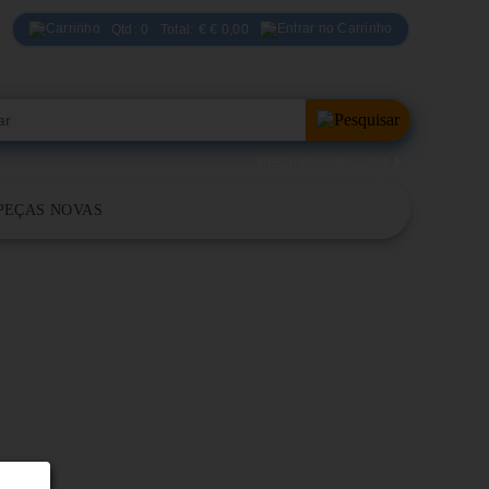
Qtd:
0
Total:
€
€ 0,00
PESQUISA AVANÇADA
PEÇAS NOVAS