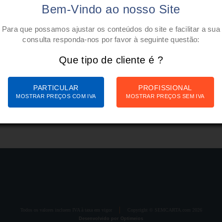
Bem-Vindo ao nosso Site
Para que possamos ajustar os conteúdos do site e facilitar a sua
consulta responda-nos por favor à seguinte questão:
Que tipo de cliente é ?
PARTICULAR
PROFISSIONAL
MOSTRAR PREÇOS COM IVA
MOSTRAR PREÇOS SEM IVA
Todos os valores incluem IVA à taxa em vigor
Copyright © SEMCARTA.com 2026
Desenvolvido por Optimeios